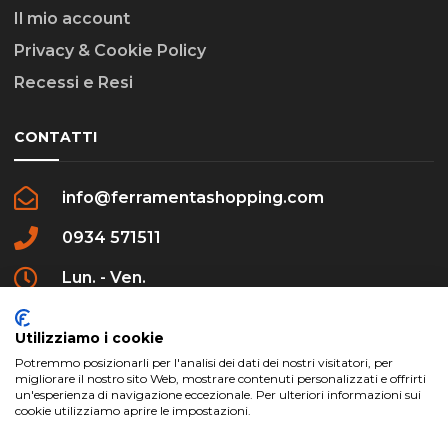
Il mio account
Privacy & Cookie Policy
Recessi e Resi
CONTATTI
info@ferramentashopping.com
0934 571511
Lun. - Ven.
09:00 - 12:30 / 16:00 - 20:00
Utilizziamo i cookie
Potremmo posizionarli per l'analisi dei dati dei nostri visitatori, per
migliorare il nostro sito Web, mostrare contenuti personalizzati e offrirti
un'esperienza di navigazione eccezionale. Per ulteriori informazioni sui
cookie utilizziamo aprire le impostazioni.
ferramentashopping.com ©2024 | Realizzato da