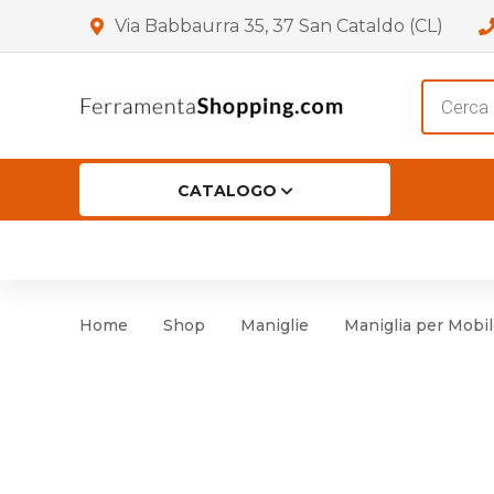
Via Babbaurra 35, 37 San Cataldo (CL)
Product
search
CATALOGO
HOME
CHI SIAMO
SHOP
OF
Accessori per Porta
Cer
Home
Shop
Maniglie
Maniglia per Mobile
Accessori vari
Cer
Antinfortunistica
Cartelli e Segnaletica