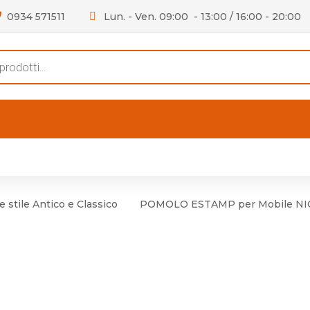
0934 571511
Lun. - Ven. 09:00 - 13:00 / 16:00 - 20:00
s
FERTE
OUTLET
RECENSIONI
VIDEO
niere per Mobile
Accessori telefoni e
Lampade led
 stile Antico e Classico
POMOLO ESTAMP per Mobile NI
niere per Porta
Batterie duracell
Materiale Elettrico