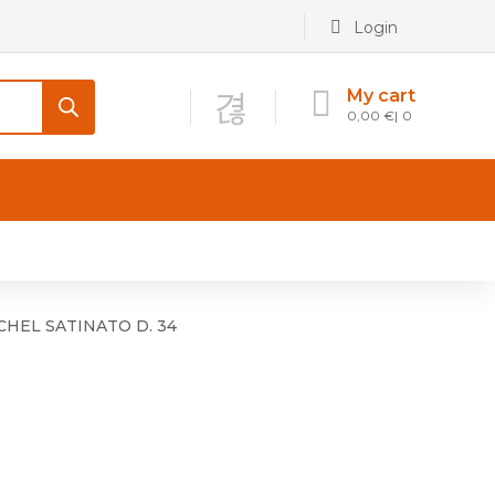
Login
My cart
0,00
€
0
CONTATTI
Maniglia per Mobile stile
Antico e Classico
CHEL SATINATO D. 34
Maniglie per Mobile stile
Moderno
Maniglie per Porta stile
Moderno
Maniglie porte stile Antico