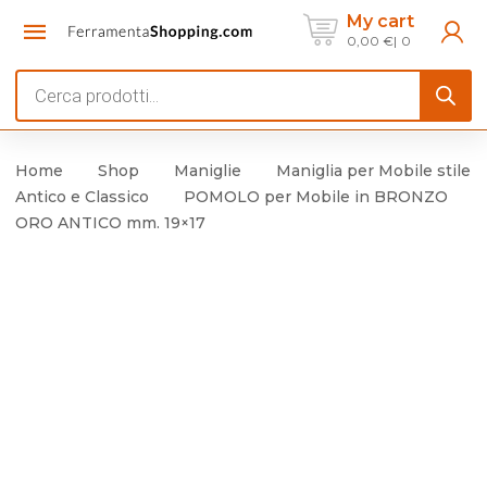
My cart
0,00
€
0
Products
search
Home
Shop
Maniglie
Maniglia per Mobile stile
Antico e Classico
POMOLO per Mobile in BRONZO
ORO ANTICO mm. 19×17