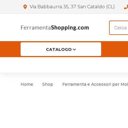
Via Babbaurra 35, 37 San Cataldo (CL)
Product
search
CATALOGO
HOME
CHI SIAMO
SHOP
OF
Accessori per Porta
Cer
Home
Shop
Ferramenta e Accessori per Mob
Accessori vari
Cer
Antinfortunistica
Cartelli e Segnaletica