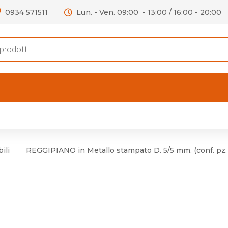
0934 571511
Lun. - Ven. 09:00 - 13:00 / 16:00 - 20:00
s
FERTE
OUTLET
RECENSIONI
VIDEO
niere per Mobile
Accessori telefoni e
Lampade led
ili
REGGIPIANO in Metallo stampato D. 5/5 mm. (conf. pz.
niere per Porta
Batterie duracell
Materiale Elettrico