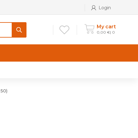
Login
My cart
0,00
€
0
CONTATTI
Maniglia per Mobile stile
Antico e Classico
 50)
Maniglie per Mobile stile
Moderno
Maniglie per Porta stile
Moderno
Maniglie porte stile Antico