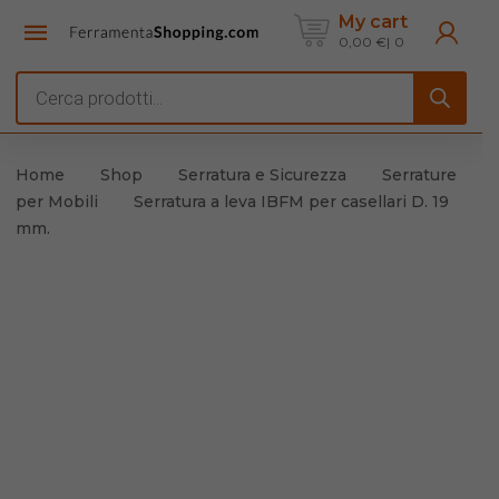
My cart
0,00
€
0
Products
search
Home
Shop
Serratura e Sicurezza
Serrature
per Mobili
Serratura a leva IBFM per casellari D. 19
mm.