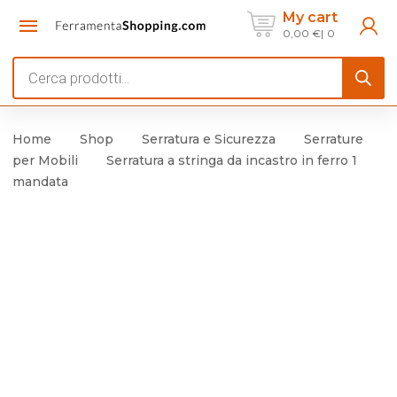
My cart
0,00
€
0
Products
search
Home
Shop
Serratura e Sicurezza
Serrature
per Mobili
Serratura a stringa da incastro in ferro 1
mandata