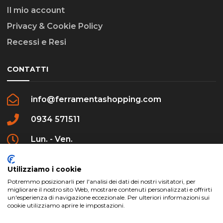
Il mio account
Privacy & Cookie Policy
Recessi e Resi
CONTATTI
info@ferramentashopping.com
0934 571511
Lun. - Ven.
09:00 - 12:30 / 16:00 - 20:00
Utilizziamo i cookie
Potremmo posizionarli per l'analisi dei dati dei nostri visitatori, per
migliorare il nostro sito Web, mostrare contenuti personalizzati e offrirti
un'esperienza di navigazione eccezionale. Per ulteriori informazioni sui
cookie utilizziamo aprire le impostazioni.
ferramentashopping.com ©2024 | Realizzato da