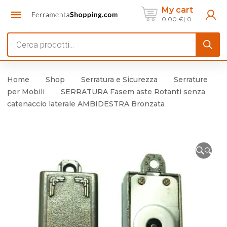
My cart
0,00
€
0
Products
search
Home
Shop
Serratura e Sicurezza
Serrature
per Mobili
SERRATURA Fasem aste Rotanti senza
catenaccio laterale AMBIDESTRA Bronzata
🔍