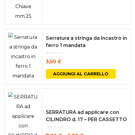
ha
più
varianti.
Le
Serratura a stringa da incastro in
opzioni
ferro 1 mandata
posson
3,50
€
essere
AGGIUNGI AL CARRELLO
scelte
nella
pagina
del
SERRATURA ad applicare con
prodott
CILINDRO d. 17 – PER CASSETTO
E ANTINA