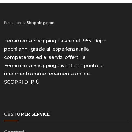
prodott
4,50 €
Le
opzioni
posson
essere
scelte
Ferramenta Shopping nasce nel 1955. Dopo
pochi anni, grazie all’esperienza, alla
nella
competenza ed ai servizi offerti, la
pagina
Ferramenta Shopping diventa un punto di
del
riferimento come
ferramenta online
.
prodott
SCOPRI DI PIÙ
CUSTOMER SERVICE