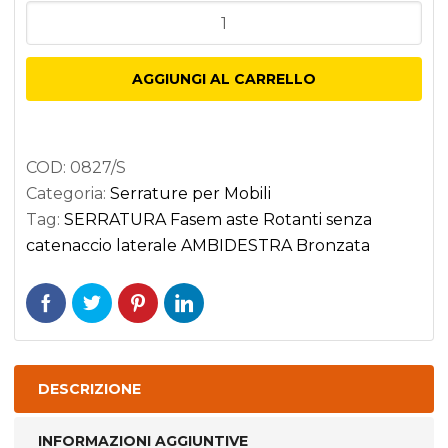
SERRATURA
Fasem
aste
AGGIUNGI AL CARRELLO
Rotanti
senza
catenaccio
COD:
0827/S
laterale
Categoria:
Serrature per Mobili
AMBIDESTRA
Tag:
SERRATURA Fasem aste Rotanti senza
Bronzata
catenaccio laterale AMBIDESTRA Bronzata
quantità
DESCRIZIONE
INFORMAZIONI AGGIUNTIVE