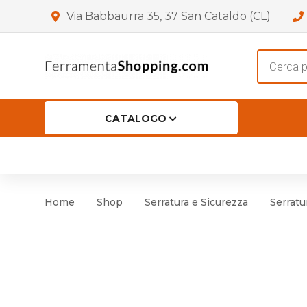
Via Babbaurra 35, 37 San Cataldo (CL)
Product
search
CATALOGO
HOME
CHI SIAMO
SHOP
OFF
Accessori per Porta
Cern
Home
Shop
Serratura e Sicurezza
Serratu
Accessori vari
Cern
Antinfortunistica
Cartelli e Segnaletica