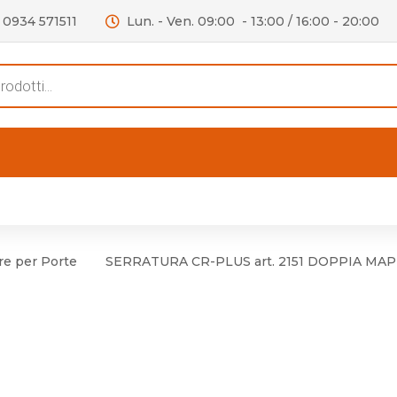
0934 571511
Lun. - Ven. 09:00 - 13:00 / 16:00 - 20:00
s
ERTE
OUTLET
RECENSIONI
VIDEO
C
iere per Mobile
Accessori telefoni e
Lampade led
re per Porte
SERRATURA CR-PLUS art. 2151 DOPPIA MA
iere per Porta
Batterie duracell
Materiale Elettrico