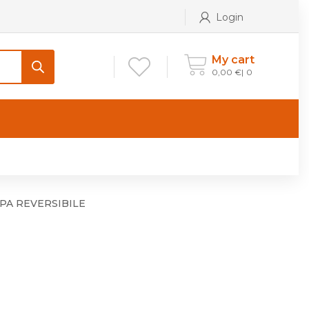
Login
My cart
0,00
€
0
ONTATTI
Maniglia per Mobile stile
Antico e Classico
PPA REVERSIBILE
Maniglie per Mobile stile
Moderno
Maniglie per Porta stile
Moderno
Maniglie porte stile Antico