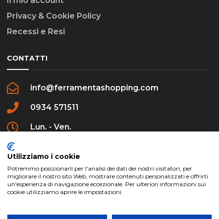
Il mio account
Privacy & Cookie Policy
Recessi e Resi
CONTATTI
info@ferramentashopping.com
0934 571511
Lun. - Ven.
09:00 - 12:30 / 16:00 - 20:00
Utilizziamo i cookie
Potremmo posizionarli per l'analisi dei dati dei nostri visitatori, per
migliorare il nostro sito Web, mostrare contenuti personalizzati e offrirti
un'esperienza di navigazione eccezionale. Per ulteriori informazioni sui
cookie utilizziamo aprire le impostazioni.
ferramentashopping.com ©2024 | Realizzato da