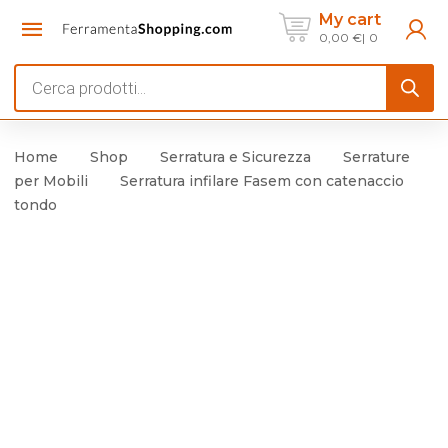
My cart
0,00
€
0
Products
search
Home
Shop
Serratura e Sicurezza
Serrature
per Mobili
Serratura infilare Fasem con catenaccio
tondo