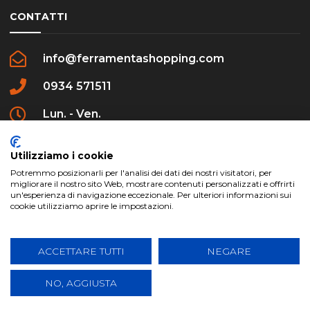
CONTATTI
info@ferramentashopping.com
0934 571511
Lun. - Ven.
09:00 - 12:30 / 16:00 - 20:00
Utilizziamo i cookie
Potremmo posizionarli per l'analisi dei dati dei nostri visitatori, per
migliorare il nostro sito Web, mostrare contenuti personalizzati e offrirti
un'esperienza di navigazione eccezionale. Per ulteriori informazioni sui
cookie utilizziamo aprire le impostazioni.
ferramentashopping.com ©2024 | Realizzato da
Creative Agency | All Rights Reserved.
ACCETTARE TUTTI
NEGARE
NO, AGGIUSTA