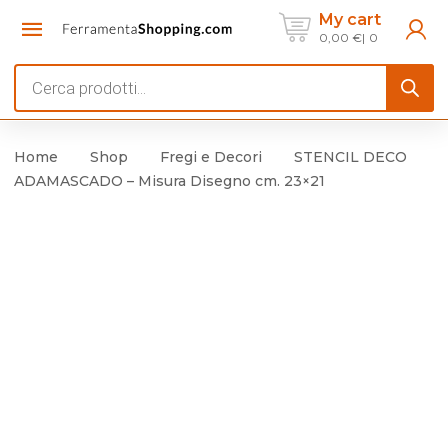
My cart
0,00
€
0
Products
search
Home
Shop
Fregi e Decori
STENCIL DECO
ADAMASCADO – Misura Disegno cm. 23×21