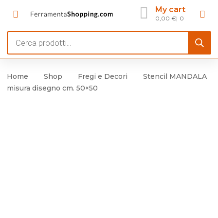
My cart
0,00
€
0
Products
search
Home
Shop
Fregi e Decori
Stencil MANDALA
misura disegno cm. 50×50