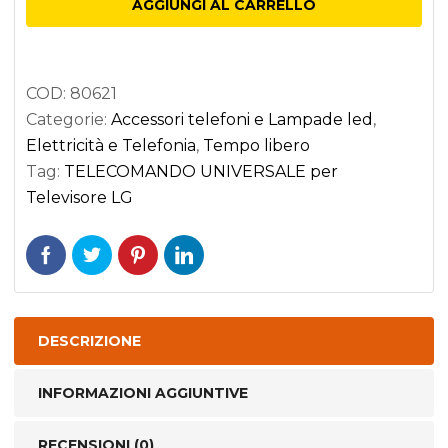
AGGIUNGI AL CARRELLO
Televisore
LG
quantità
COD:
80621
Categorie:
Accessori telefoni e Lampade led
,
Elettricità e Telefonia
,
Tempo libero
Tag:
TELECOMANDO UNIVERSALE per
Televisore LG
DESCRIZIONE
INFORMAZIONI AGGIUNTIVE
RECENSIONI (0)