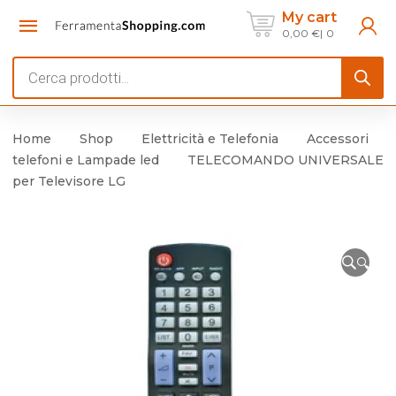
My cart
0,00
€
0
Products
search
Home
Shop
Elettricità e Telefonia
Accessori
telefoni e Lampade led
TELECOMANDO UNIVERSALE
per Televisore LG
🔍