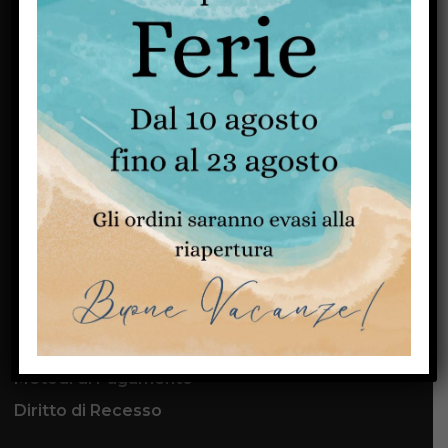
Ferramenta Shopping nasce nel 1955.
Dopo pochi anni, grazie all’esperienza,
alla competenza ed ai servizi offerti, la
Ferramenta Shopping diventa un punto
di riferimento come
ferramenta online
.
SCOPRI DI PIÙ
CUSTOMER SERVICE
Contatti
Metodi di Spedizione
Metodi di Pagamento
Diritto di Recesso