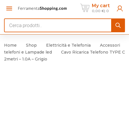
My cart
0,00
€
0
Products
search
Home
Shop
Elettricità e Telefonia
Accessori
telefoni e Lampade led
Cavo Ricarica Telefono TYPE C
2metri – 1.0A – Grigio