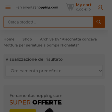
My cart
0,00
€
0
Products
search
Home
Shop
Archive by "Placchetta concava
Mottura per serrature a pompa Nichelata"
Visualizzazione del risultato
Ferramentashopping.com
SUPER
OFFERTE