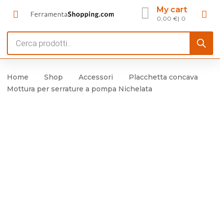
My cart
0,00
€
0
Products
search
Home
Shop
Accessori
Placchetta concava
Mottura per serrature a pompa Nichelata