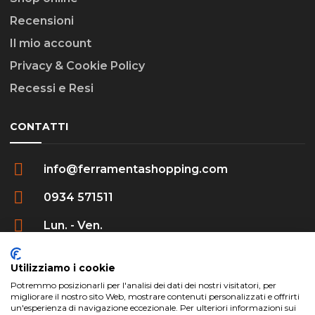
Recensioni
Il mio account
Privacy & Cookie Policy
Recessi e Resi
CONTATTI
info@ferramentashopping.com
0934 571511
Lun. - Ven.
09:00 - 12:30 / 16:00 - 20:00
Utilizziamo i cookie
Potremmo posizionarli per l'analisi dei dati dei nostri visitatori, per
migliorare il nostro sito Web, mostrare contenuti personalizzati e offrirti
un'esperienza di navigazione eccezionale. Per ulteriori informazioni sui