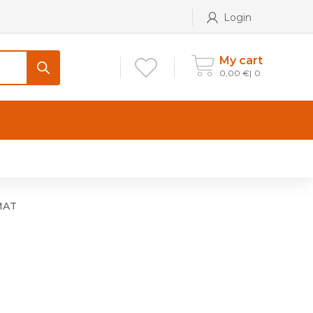
Login
My cart
0,00
€
0
CONTATTI
Maniglia per Mobile stile
Antico e Classico
MAT
Maniglie per Mobile stile
Moderno
Maniglie per Porta stile
Moderno
Maniglie porte stile Antico