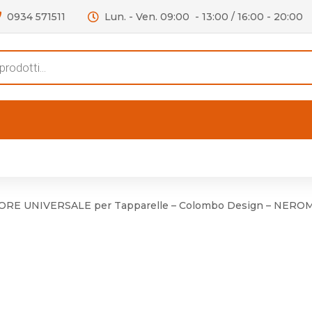
0934 571511
Lun. - Ven. 09:00 - 13:00 / 16:00 - 20:00
s
FERTE
OUTLET
RECENSIONI
VIDEO
niere per Mobile
Accessori telefoni e
Lampade led
RE UNIVERSALE per Tapparelle – Colombo Design – NERO
niere per Porta
Batterie duracell
Materiale Elettrico