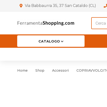
Via Babbaurra 35, 37 San Cataldo (CL)
Product
search
CATALOGO
HOME
CHI SIAMO
SHOP
OF
Accessori per Porta
Cer
Home
Shop
Accessori
COPRIAVVOLGITO
Accessori vari
Cer
Antinfortunistica
Cartelli e Segnaletica