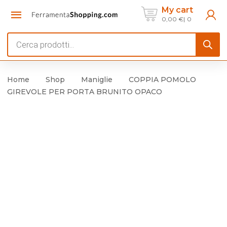
My cart
0,00
€
0
Products
search
Home
Shop
Maniglie
COPPIA POMOLO
GIREVOLE PER PORTA BRUNITO OPACO