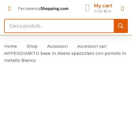
My cart
0,00
€
0
Products
search
Home
Shop
Accessori
Accessori vari
APPENDIABITO base in Abete spazzolato con pomolo in
metallo Bianco