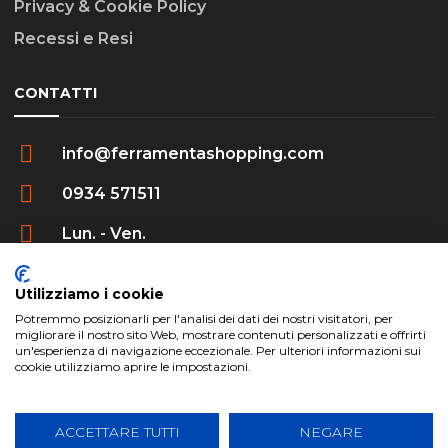
Privacy & Cookie Policy
Recessi e Resi
CONTATTI
info@ferramentashopping.com
0934 571511
Lun. - Ven.
09:00 - 12:30 / 16:00 - 20:00
Utilizziamo i cookie
Potremmo posizionarli per l'analisi dei dati dei nostri visitatori, per
migliorare il nostro sito Web, mostrare contenuti personalizzati e offrirti
un'esperienza di navigazione eccezionale. Per ulteriori informazioni sui
cookie utilizziamo aprire le impostazioni.
ferramentashopping.com ©2024 | Realizzato da
Creative Agency | All Rights Reserved.
ACCETTARE TUTTI
NEGARE