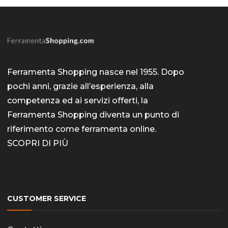
opzioni
posson
essere
scelte
Ferramenta Shopping nasce nel 1955. Dopo
nella
pochi anni, grazie all’esperienza, alla
pagina
competenza ed ai servizi offerti, la
del
Ferramenta Shopping diventa un punto di
prodott
riferimento come
ferramenta online
.
SCOPRI DI PIÙ
CUSTOMER SERVICE