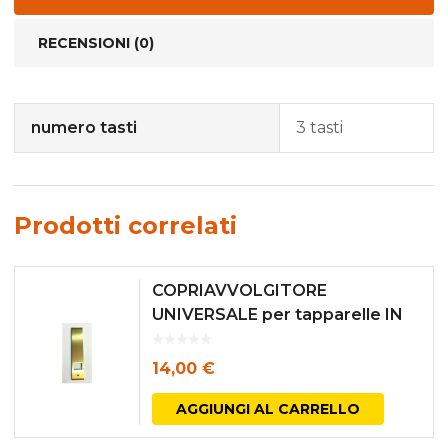
RECENSIONI (0)
numero tasti
3 tasti
Prodotti correlati
COPRIAVVOLGITORE
UNIVERSALE per tapparelle IN
OTTONE SATINATO mm.
53×240
14,00
€
AGGIUNGI AL CARRELLO