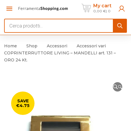
My cart
0,00
€
0
Products
search
Home
Shop
Accessori
Accessori vari
COPRINTERRUTTORE LIVING – MANDELLI art. 131 –
ORO 24 Kt.
🔍
SAVE
€4.75