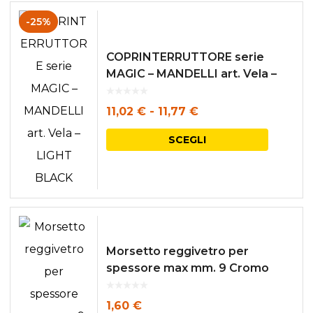
-25%
COPRINTERRUTTORE serie
MAGIC – MANDELLI art. Vela –
LIGHT BLACK
Fascia
11,02
€
-
11,77
€
di
Questo
SCEGLI
prezzo:
prodott
da
ha
11,02 €
più
a
varianti.
11,77 €
Le
Morsetto reggivetro per
opzioni
spessore max mm. 9 Cromo
Satinato
posson
1,60
€
essere