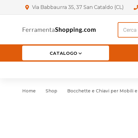
Via Babbaurra 35, 37 San Cataldo (CL)
Product
search
CATALOGO
HOME
CHI SIAMO
SHOP
OF
Accessori per Porta
Cer
Home
Shop
Bocchette e Chiavi per Mobili e
Accessori vari
Cer
Antinfortunistica
Cartelli e Segnaletica