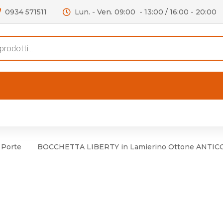
0934 571511
Lun. - Ven. 09:00 - 13:00 / 16:00 - 20:00
s
FERTE
OUTLET
RECENSIONI
VIDEO
niere per Mobile
Accessori telefoni e
Lampade led
 Porte
BOCCHETTA LIBERTY in Lamierino Ottone ANTIC
niere per Porta
Batterie duracell
Materiale Elettrico