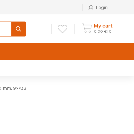
Login
My cart
0,00
€
0
CONTATTI
Maniglia per Mobile stile
Antico e Classico
O mm. 97×33
Maniglie per Mobile stile
Moderno
Maniglie per Porta stile
Moderno
Maniglie porte stile Antico