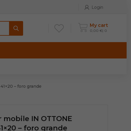
Login
My cart
0,00
€
0
ONTATTI
Maniglia per Mobile stile
Antico e Classico
1×20 – foro grande
Maniglie per Mobile stile
Moderno
Maniglie per Porta stile
 mobile IN OTTONE
Moderno
1×20 – foro grande
Maniglie porte stile Antico