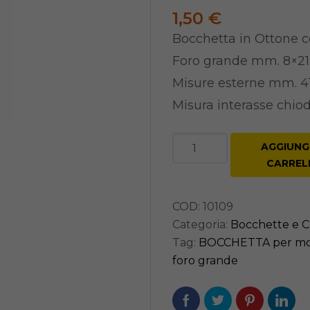
1,50
€
Bocchetta in Ottone co
Foro grande mm. 8×21
Misure esterne mm. 4
eforti
Misura interasse chio
ature per Porte
BOCCHETTA
ature per Mobili
AGGIUNGI
per
CARREL
mobile
IN
COD:
10109
OTTONE
Categoria:
Bocchette e Ch
ANTICO
Tag:
BOCCHETTA per mob
-
foro grande
mm.
41x20