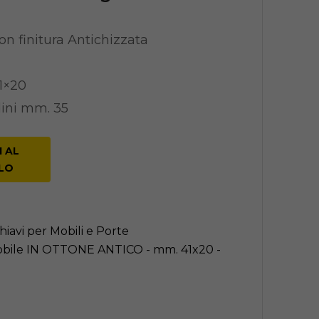
e Classico
n finitura Antichizzata
1×20
dini mm. 35
 AL
LO
iavi per Mobili e Porte
ile IN OTTONE ANTICO - mm. 41x20 -