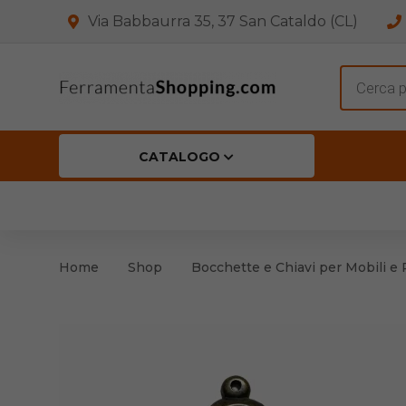
Via Babbaurra 35, 37 San Cataldo (CL)
Product
search
CATALOGO
HOME
CHI SIAMO
SHOP
OFF
Accessori per Porta
Cern
Home
Shop
Bocchette e Chiavi per Mobili e 
Accessori vari
Cern
Antinfortunistica
Cartelli e Segnaletica