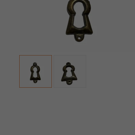
Collezioni Maniglie
Cass
Antologhia
Serr
Mood Collection
Serr