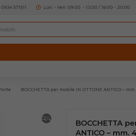
0934 571511
Lun. - Ven. 09:00 - 13:00 / 16:00 - 20:00
s
ERTE
OUTLET
RECENSIONI
VIDEO
C
iere per Mobile
Accessori telefoni e
Lampade led
Porte
BOCCHETTA per mobile IN OTTONE ANTICO – mm. 4
iere per Porta
Batterie duracell
Materiale Elettrico
🔍
BOCCHETTA per
ANTICO – mm. 4