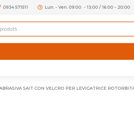
0934 571511
Lun. - Ven. 09:00 - 13:00 / 16:00 - 20:00
s
FERTE
OUTLET
RECENSIONI
VIDEO
niere per Mobile
Accessori telefoni e
Lampade led
ABRASIVA SAIT CON VELCRO PER LEVIGATRICE ROTORBITAL
niere per Porta
Batterie duracell
Materiale Elettrico