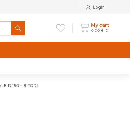
Login
My cart
0,00
€
0
CONTATTI
Maniglia per Mobile stile
Antico e Classico
E D.150 – 8 FORI
Maniglie per Mobile stile
Moderno
Maniglie per Porta stile
Moderno
Maniglie porte stile Antico