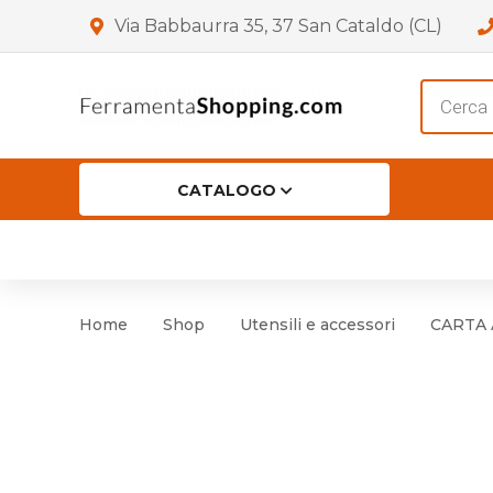
Via Babbaurra 35, 37 San Cataldo (CL)
Product
search
CATALOGO
HOME
CHI SIAMO
SHOP
OF
Accessori per Porta
Cer
Home
Shop
Utensili e accessori
CARTA 
Accessori vari
Cer
Antinfortunistica
Cartelli e Segnaletica