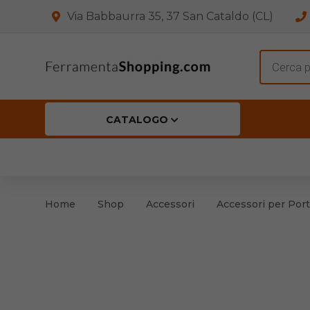
Via Babbaurra 35, 37 San Cataldo (CL)
Product
search
CATALOGO
HOME
CHI SIAMO
SHOP
OFF
Accessori per Porta
Cern
Home
Shop
Accessori
Accessori per Port
Accessori vari
Cern
Antinfortunistica
Cartelli e Segnaletica