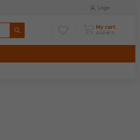
Login
My cart
0,00
€
0
ONTATTI
Maniglia per Mobile stile
Antico e Classico
Maniglie per Mobile stile
Moderno
Maniglie per Porta stile
Moderno
Maniglie porte stile Antico