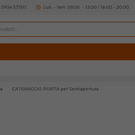
0934 571511
Lun. - Ven. 09:00 - 13:00 / 16:00 - 20:00
s
ERTE
OUTLET
RECENSIONI
VIDEO
C
iere per Mobile
Accessori telefoni e
Lampade led
a
CATENACCIO PORTA per Semiapertura
iere per Porta
Batterie duracell
Materiale Elettrico