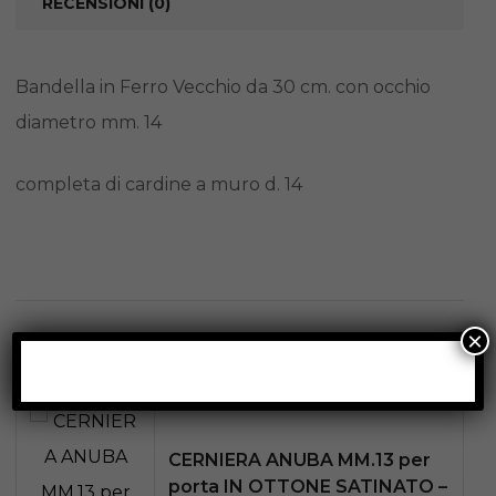
RECENSIONI (0)
Bandella in Ferro Vecchio da 30 cm. con occhio
diametro mm. 14
completa di cardine a muro d. 14
×
Prodotti correlati
CERNIERA ANUBA MM.13 per
porta IN OTTONE SATINATO –