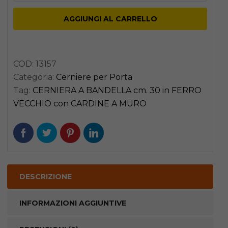
BANDELLA
AGGIUNGI AL CARRELLO
cm.
30
in
COD:
13157
FERRO
Categoria:
Cerniere per Porta
VECCHIO
Tag:
CERNIERA A BANDELLA cm. 30 in FERRO
con
VECCHIO con CARDINE A MURO
CARDINE
A
MURO
quantità
DESCRIZIONE
INFORMAZIONI AGGIUNTIVE