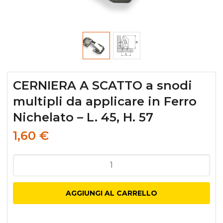
CERNIERA A SCATTO a snodi
multipli da applicare in Ferro
Nichelato – L. 45, H. 57
1,60
€
CERNIERA
A
SCATTO
AGGIUNGI AL CARRELLO
a
snodi