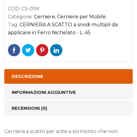
multipli
COD:
CS-01M
da
Categorie:
Cerniere
,
Cerniere per Mobile
applicare
Tag:
CERNIERA A SCATTO a snodi multipli da
in
applicare in Ferro Nichelato - L. 45
Ferro
Nichelato
-
L.
45,
DESCRIZIONE
H.
57
INFORMAZIONI AGGIUNTIVE
quantità
RECENSIONI (0)
Cerniera a scatto per ante a sormonto che non