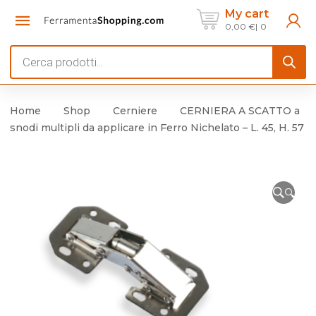
My cart
0,00
€
0
Products
search
Home
Shop
Cerniere
CERNIERA A SCATTO a
snodi multipli da applicare in Ferro Nichelato – L. 45, H. 57
🔍