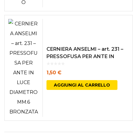
CERNIERA ANSELMI – art. 231 –
PRESSOFUSA PER ANTE IN
LUCE DIAMETRO MM.6
BRONZATA
1,50
€
AGGIUNGI AL CARRELLO