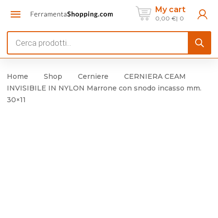
My cart
0,00
€
0
Products
search
Home
Shop
Cerniere
CERNIERA CEAM
INVISIBILE IN NYLON Marrone con snodo incasso mm.
30×11