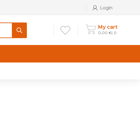
Login
My cart
0,00
€
0
CONTATTI
Maniglia per Mobile stile
Antico e Classico
Maniglie per Mobile stile
Moderno
Maniglie per Porta stile
Moderno
Maniglie porte stile Antico