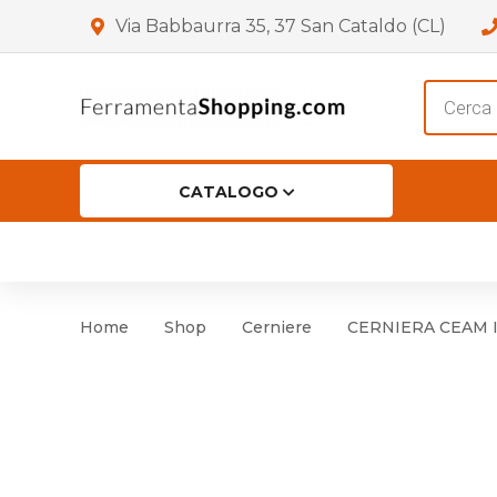
Via Babbaurra 35, 37 San Cataldo (CL)
Product
search
CATALOGO
HOME
CHI SIAMO
SHOP
OF
Accessori per Porta
Cer
Home
Shop
Cerniere
CERNIERA CEAM IN
Accessori vari
Cer
Antinfortunistica
Cartelli e Segnaletica