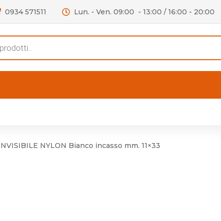
0934 571511
Lun. - Ven. 09:00 - 13:00 / 16:00 - 20:00
s
FERTE
OUTLET
RECENSIONI
VIDEO
niere per Mobile
Accessori telefoni e
Lampade led
VISIBILE NYLON Bianco incasso mm. 11×33
niere per Porta
Batterie duracell
Materiale Elettrico