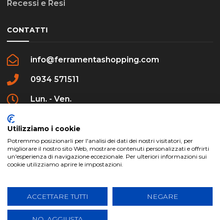
Recessi e Resi
CONTATTI
info@ferramentashopping.com
0934 571511
Lun. - Ven.
09:00 - 12:30 / 16:00 - 20:00
Utilizziamo i cookie
Potremmo posizionarli per l'analisi dei dati dei nostri visitatori, per
migliorare il nostro sito Web, mostrare contenuti personalizzati e offrirti
un'esperienza di navigazione eccezionale. Per ulteriori informazioni sui
cookie utilizziamo aprire le impostazioni.
ferramentashopping.com ©2024 | Realizzato da
Creative Agency | All Rights Reserved.
ACCETTARE TUTTI
NEGARE
NO, AGGIUSTA