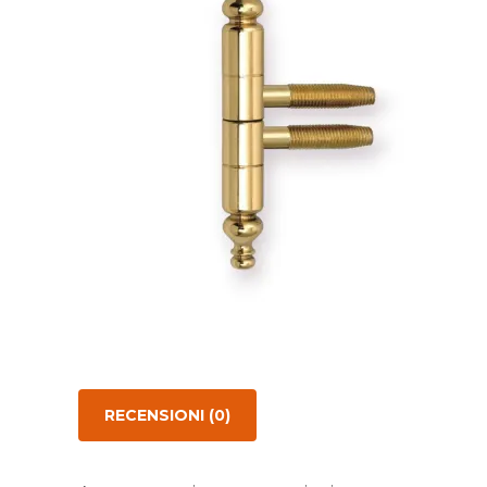
Collezioni Maniglie
Cas
Antologhia
Ser
Mood Collection
Ser
RECENSIONI (0)