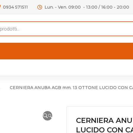
0934 571511
Lun. - Ven. 09:00 - 13:00 / 16:00 - 20:00
s
FERTE
OUTLET
RECENSIONI
VIDEO
niere per Mobile
Accessori telefoni e
Lampade led
a
CERNIERA ANUBA AGB mm. 13 OTTONE LUCIDO CON C
niere per Porta
Batterie duracell
Materiale Elettrico
🔍
CERNIERA ANU
LUCIDO CON C