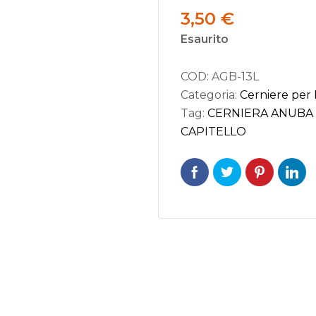
3,50
€
Esaurito
COD:
AGB-13L
seforti
Categoria:
Cerniere per
Tag:
CERNIERA ANUBA 
rature per Porte
CAPITELLO
rature per Mobili