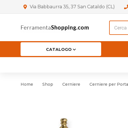
Via Babbaurra 35, 37 San Cataldo (CL)
Product
search
CATALOGO
HOME
CHI SIAMO
SHOP
OF
Accessori per Porta
Cer
Home
Shop
Cerniere
Cerniere per Port
Accessori vari
Cer
Antinfortunistica
Cartelli e Segnaletica