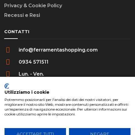
Privacy & Cookie Policy
Recessi e Resi
CONTATTI
info@ferramentashopping.com
0934 571511
Lun. - Ven.
09:00 - 12:30 / 16:00 - 20:00
Utilizziamo i cookie
Potremmo posizionarli per l'analisi dei dati dei nostri visitatori, per
migliorare il nostro sito Web, mostrare contenuti personalizzati e offrirti
un'esperienza di navigazione eccezionale. Per ulteriori informazioni sui
cookie utilizziamo aprire le impostazioni.
ferramentashopping.com ©2024 | Realizzato da
Creative Agency | All Rights Reserved.
ACCETTARE TUTTI
NEGARE