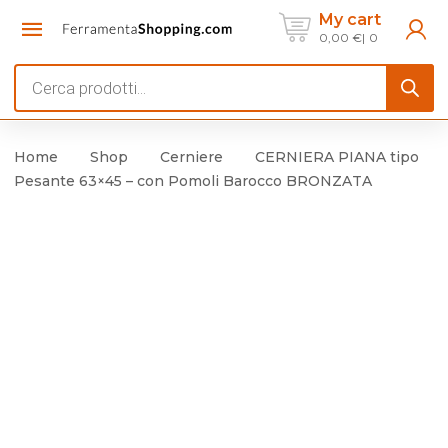
My cart
0,00
€
0
Products
search
Home
Shop
Cerniere
CERNIERA PIANA tipo
Pesante 63×45 – con Pomoli Barocco BRONZATA