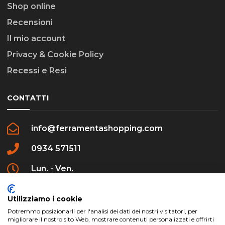
Shop online
Recensioni
Il mio account
Privacy & Cookie Policy
Recessi e Resi
CONTATTI
info@ferramentashopping.com
0934 571511
Lun. - Ven.
09:00 - 12:30 / 16:00 - 20:00
Utilizziamo i cookie
Potremmo posizionarli per l'analisi dei dati dei nostri visitatori, per
migliorare il nostro sito Web, mostrare contenuti personalizzati e offrirti