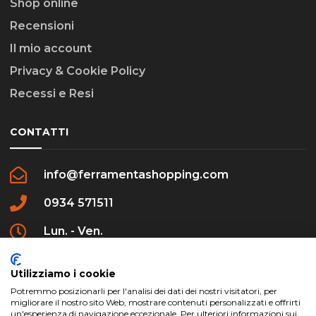
Shop online
Recensioni
Il mio account
Privacy & Cookie Policy
Recessi e Resi
CONTATTI
info@ferramentashopping.com
0934 571511
Lun. - Ven.
09:00 - 12:30 / 16:00 - 20:00
Utilizziamo i cookie
Potremmo posizionarli per l'analisi dei dati dei nostri visitatori, per
migliorare il nostro sito Web, mostrare contenuti personalizzati e offrirti
un'esperienza di navigazione eccezionale. Per ulteriori informazioni sui