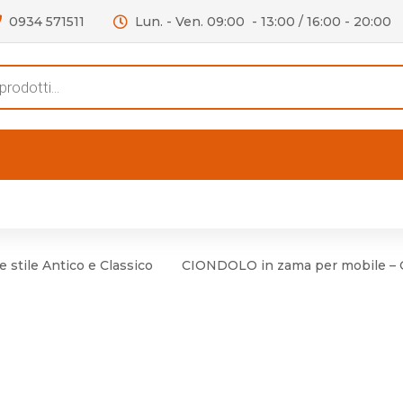
0934 571511
Lun. - Ven. 09:00 - 13:00 / 16:00 - 20:00
s
FERTE
OUTLET
RECENSIONI
VIDEO
niere per Mobile
Accessori telefoni e
Lampade led
 stile Antico e Classico
CIONDOLO in zama per mobile 
niere per Porta
Batterie duracell
Materiale Elettrico