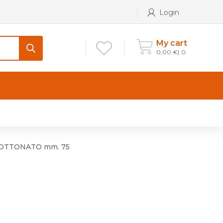
Login
My cart
0,00
€
0
CONTATTI
Maniglia per Mobile stile
Antico e Classico
– OTTONATO mm. 75
Maniglie per Mobile stile
Moderno
Maniglie per Porta stile
Moderno
Maniglie porte stile Antico