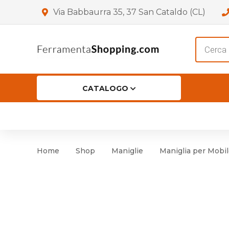
Via Babbaurra 35, 37 San Cataldo (CL)
Product
search
CATALOGO
HOME
CHI SIAMO
SHOP
OF
Accessori per Porta
Cer
Home
Shop
Maniglie
Maniglia per Mobile
Accessori vari
Cer
Antinfortunistica
Cartelli e Segnaletica