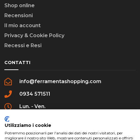
Shop online
Recensioni
Il mio account
Privacy & Cookie Policy
Recessi e Resi
CONTATTI
info@ferramentashopping.com
0934 571511
Lun. - Ven.
09:00 - 12:30 / 16:00 - 20:00
Utilizziamo i cookie
Potremmo posizionarli per l'analisi dei dati dei nostri visitatori, per
migliorare il nostro sito Web, mostrare contenuti personalizzati e offrirti