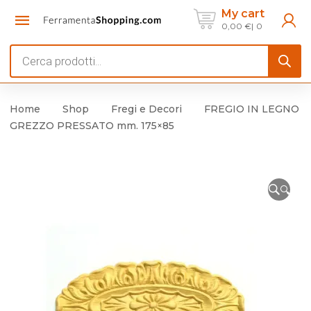
My cart
0,00
€
0
Products
search
Home
Shop
Fregi e Decori
FREGIO IN LEGNO
GREZZO PRESSATO mm. 175×85
🔍