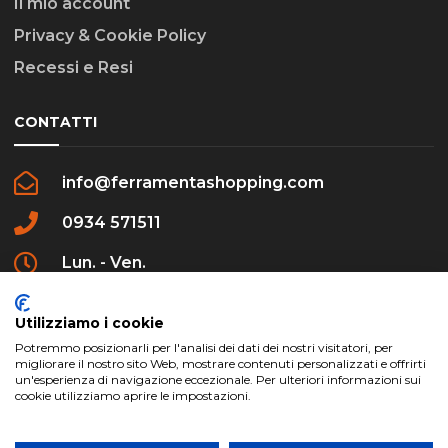
Il mio account
Privacy & Cookie Policy
Recessi e Resi
CONTATTI
info@ferramentashopping.com
0934 571511
Lun. - Ven.
09:00 - 12:30 / 16:00 - 20:00
Utilizziamo i cookie
Potremmo posizionarli per l'analisi dei dati dei nostri visitatori, per
migliorare il nostro sito Web, mostrare contenuti personalizzati e offrirti
un'esperienza di navigazione eccezionale. Per ulteriori informazioni sui
cookie utilizziamo aprire le impostazioni.
ferramentashopping.com ©2024 | Realizzato da