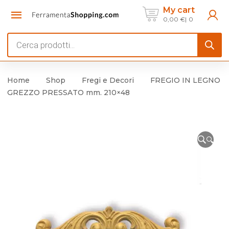
My cart
0,00
€
0
Products
search
Home
Shop
Fregi e Decori
FREGIO IN LEGNO
GREZZO PRESSATO mm. 210×48
🔍