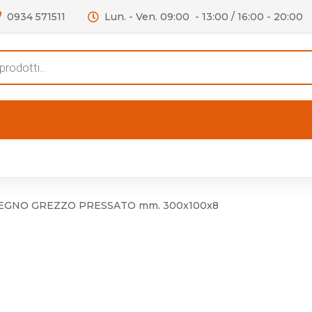
0934 571511
Lun. - Ven. 09:00 - 13:00 / 16:00 - 20:00
s
FERTE
OUTLET
RECENSIONI
VIDEO
niere per Mobile
Accessori telefoni e
Lampade led
LEGNO GREZZO PRESSATO mm. 300x100x8
niere per Porta
Batterie duracell
Materiale Elettrico