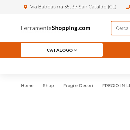
Via Babbaurra 35, 37 San Cataldo (CL)
Product
search
CATALOGO
HOME
CHI SIAMO
SHOP
OF
Accessori per Porta
Cer
Home
Shop
Fregi e Decori
FREGIO IN 
Accessori vari
Cer
Antinfortunistica
Cartelli e Segnaletica