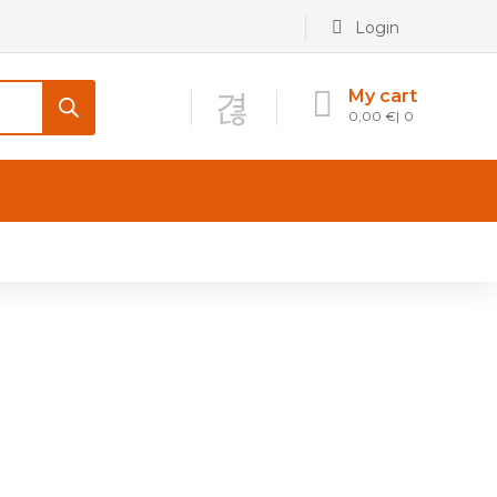
Login
My cart
0,00
€
0
CONTATTI
Maniglia per Mobile stile
Antico e Classico
Maniglie per Mobile stile
Moderno
Maniglie per Porta stile
Moderno
Maniglie porte stile Antico