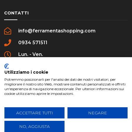
CONTATTI
info@ferramentashopping.com
0934 571511
Lun. - Ven.
09:00 - 12:30 / 16:00 - 20:00
Utilizziamo i cookie
Potremmo posizionarli per l'analisi dei dati dei nostri visitatori, per
migliorare il nostro sito Web, mostrare contenuti personalizzati e offrirti
un'esperienza di navigazione eccezionale. Per ulteriori informazioni sui
cookie utilizziamo aprire le impostazioni.
ferramentashopping.com ©2024 | Realizzato da
Creative Agency | All Rights Reserved.
ACCETTARE TUTTI
NEGARE
NO, AGGIUSTA