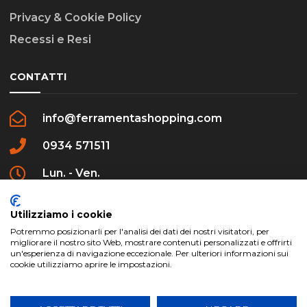
Privacy & Cookie Policy
Recessi e Resi
CONTATTI
info@ferramentashopping.com
0934 571511
Lun. - Ven.
09:00 - 12:30 / 16:00 - 20:00
Utilizziamo i cookie
Potremmo posizionarli per l'analisi dei dati dei nostri visitatori, per
migliorare il nostro sito Web, mostrare contenuti personalizzati e offrirti
un'esperienza di navigazione eccezionale. Per ulteriori informazioni sui
cookie utilizziamo aprire le impostazioni.
ferramentashopping.com ©2024 | Realizzato da
Creative Agency | All Rights Reserved.