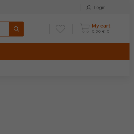
Login
My cart
0,00
€
0
ONTATTI
Maniglia per Mobile stile
Antico e Classico
Maniglie per Mobile stile
Moderno
Maniglie per Porta stile
Moderno
Maniglie porte stile Antico