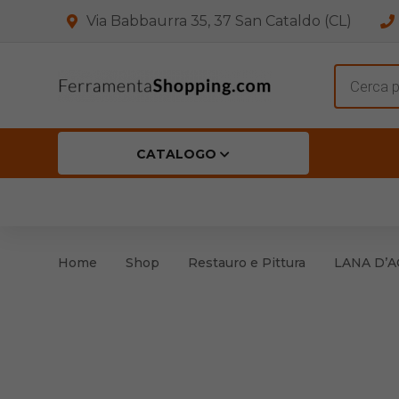
Via Babbaurra 35, 37 San Cataldo (CL)
Product
search
CATALOGO
HOME
CHI SIAMO
SHOP
OFF
Accessori per Porta
Cern
Home
Shop
Restauro e Pittura
LANA D’AC
Accessori vari
Cern
Antinfortunistica
Cartelli e Segnaletica