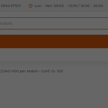
0934 571511
Lun. - Ven. 09:00 - 13:00 / 16:00 - 20:00
s
ERTE
OUTLET
RECENSIONI
VIDEO
C
iere per Mobile
Accessori telefoni e
Lampade led
CAIO 000 per Mobili – Conf. Gr. 100
iere per Porta
Batterie duracell
Materiale Elettrico