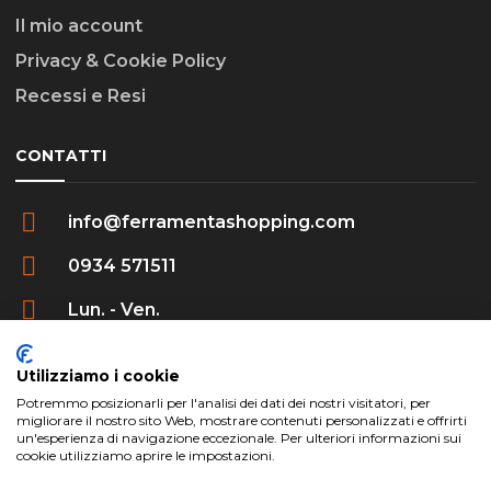
Il mio account
Privacy & Cookie Policy
Recessi e Resi
CONTATTI
info@ferramentashopping.com
0934 571511
Lun. - Ven.
09:00 - 12:30 / 16:00 - 20:00
Utilizziamo i cookie
Potremmo posizionarli per l'analisi dei dati dei nostri visitatori, per
migliorare il nostro sito Web, mostrare contenuti personalizzati e offrirti
un'esperienza di navigazione eccezionale. Per ulteriori informazioni sui
cookie utilizziamo aprire le impostazioni.