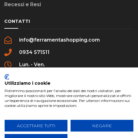
Recessi e Resi
CONTATTI
info@ferramentashopping.com
0934 571511
Lun. - Ven.
09:00 - 12:30 / 16:00 - 20:00
Utilizziamo i cookie
Potremmo posizionarli per l'analisi dei dati dei nostri visitatori, per
migliorare il nostro sito Web, mostrare contenuti personalizzati e offrirti
un'esperienza di navigazione eccezionale. Per ulteriori informazioni sui
cookie utilizziamo aprire le impostazioni.
ferramentashopping.com ©2024 | Realizzato da
Creative Agency | All Rights Reserved.
ACCETTARE TUTTI
NEGARE