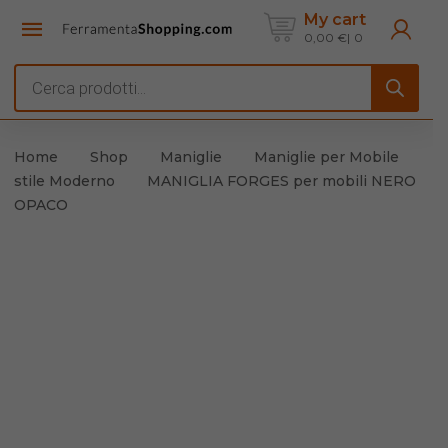
My cart
0,00
€
0
Products
search
Home
Shop
Maniglie
Maniglie per Mobile
stile Moderno
MANIGLIA FORGES per mobili NERO
OPACO