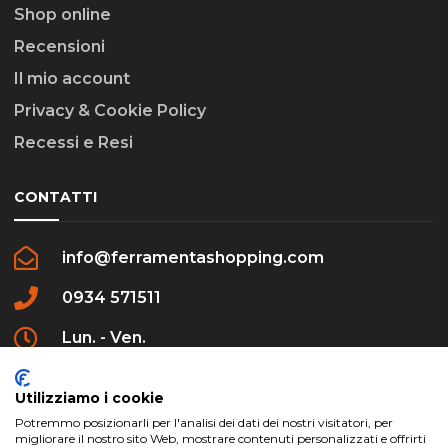
Shop online
Recensioni
Il mio account
Privacy & Cookie Policy
Recessi e Resi
CONTATTI
info@ferramentashopping.com
0934 571511
Lun. - Ven.
09:00 - 12:30 / 16:00 - 20:00
Utilizziamo i cookie
Potremmo posizionarli per l'analisi dei dati dei nostri visitatori, per
migliorare il nostro sito Web, mostrare contenuti personalizzati e offrirti