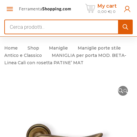
My cart
0,00
€
0
Products
search
Home
Shop
Maniglie
Maniglie porte stile
Antico e Classico
MANIGLIA per porta MOD. BETA-
Linea Calì con rosetta PATINE’ MAT
🔍