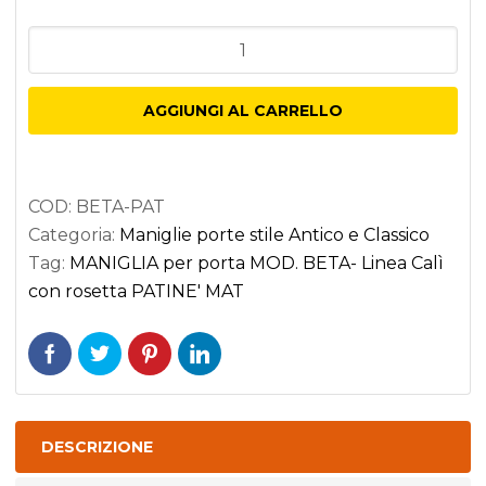
MANIGLIA
per
porta
AGGIUNGI AL CARRELLO
MOD.
BETA-
Linea
COD:
BETA-PAT
Calì
Categoria:
Maniglie porte stile Antico e Classico
con
Tag:
MANIGLIA per porta MOD. BETA- Linea Calì
rosetta
con rosetta PATINE' MAT
PATINE'
MAT
quantità
DESCRIZIONE