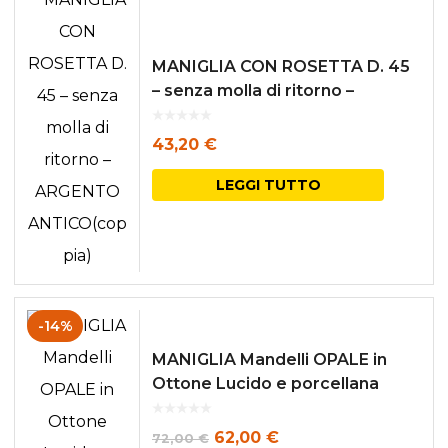
MANIGLIA CON ROSETTA D. 45
– senza molla di ritorno –
ARGENTO ANTICO(coppia)
43,20
€
LEGGI TUTTO
-14%
MANIGLIA Mandelli OPALE in
Ottone Lucido e porcellana
Bianca
Il
Il
62,00
€
72,00
€