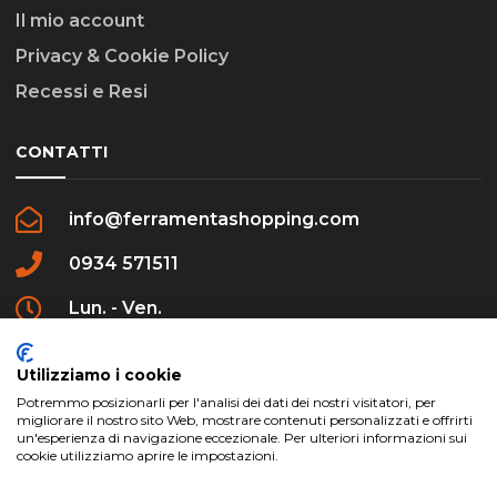
Il mio account
Privacy & Cookie Policy
Recessi e Resi
CONTATTI
info@ferramentashopping.com
0934 571511
Lun. - Ven.
09:00 - 12:30 / 16:00 - 20:00
Utilizziamo i cookie
Potremmo posizionarli per l'analisi dei dati dei nostri visitatori, per
migliorare il nostro sito Web, mostrare contenuti personalizzati e offrirti
un'esperienza di navigazione eccezionale. Per ulteriori informazioni sui
cookie utilizziamo aprire le impostazioni.
ferramentashopping.com ©2024 | Realizzato da