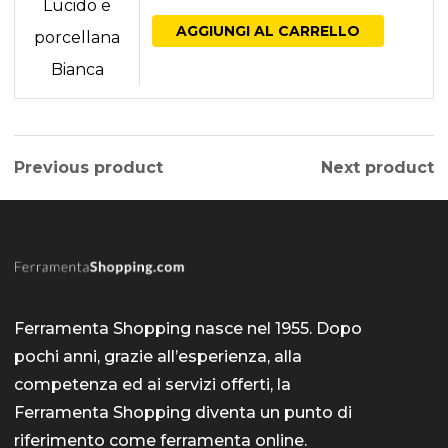
prezzo
prezzo
AGGIUNGI AL CARRELLO
originale
attuale
era:
è:
72,00 €.
62,00 €.
Previous product
Next product
Ferramenta Shopping nasce nel 1955. Dopo
pochi anni, grazie all’esperienza, alla
competenza ed ai servizi offerti, la
Ferramenta Shopping diventa un punto di
riferimento come
ferramenta online
.