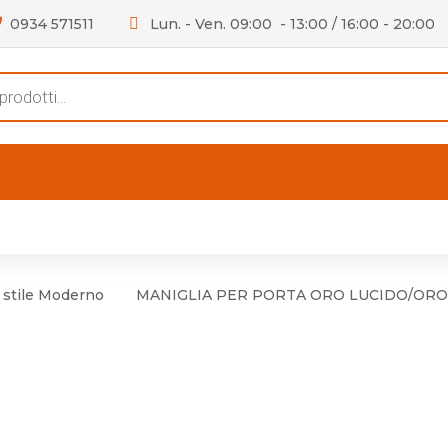
0934 571511
Lun. - Ven. 09:00 - 13:00 / 16:00 - 20:00
s
FERTE
OUTLET
RECENSIONI
VIDEO
niere per Mobile
Accessori telefoni e
Lampade led
 stile Moderno
MANIGLIA PER PORTA ORO LUCIDO/ORO
niere per Porta
Batterie duracell
Materiale Elettrico