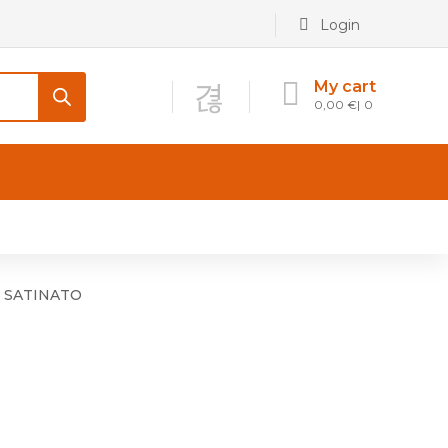
Login
My cart
0,00
€
0
CONTATTI
Maniglia per Mobile stile
Antico e Classico
 SATINATO
Maniglie per Mobile stile
Moderno
Maniglie per Porta stile
Moderno
Maniglie porte stile Antico