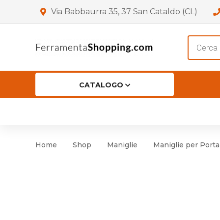
Via Babbaurra 35, 37 San Cataldo (CL)
Product
search
CATALOGO
HOME
CHI SIAMO
SHOP
OF
Accessori per Porta
Cer
Home
Shop
Maniglie
Maniglie per Porta
Accessori vari
Cer
Antinfortunistica
Cartelli e Segnaletica