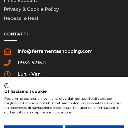
Il mio account
Privacy & Cookie Policy
Recessi e Resi
CONTATTI
info@ferramentashopping.com
0934 571511
Lun. - Ven.
09:00 - 12:30 / 16:00 - 20:00
Utilizziamo i cookie
Potremmo posizionarli per l'analisi dei dati dei nostri visitatori, per
migliorare il nostro sito Web, mostrare contenuti personalizzati e offrirti
un'esperienza di navigazione eccezionale. Per ulteriori informazioni sui
cookie utilizziamo aprire le impostazioni.
ferramentashopping.com ©2024 | Realizzato da