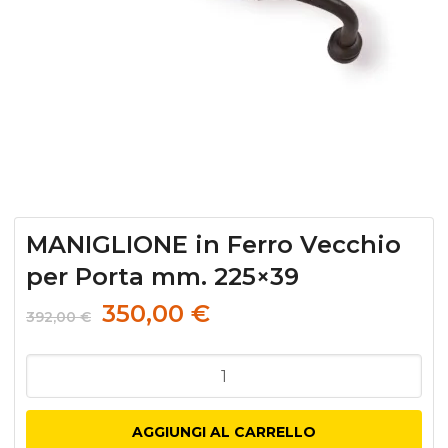
MANIGLIONE in Ferro Vecchio
per Porta mm. 225×39
350,00
€
392,00
€
MANIGLIONE
in
Ferro
AGGIUNGI AL CARRELLO