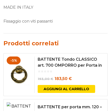
MADE IN ITALY
Fissaggio con viti passanti
Prodotti correlati
BATTENTE Tondo CLASSICO
-5%
art. 700 OMPORRO per Porta in
Ottone Lucido PVD
Il
Il
183,50
€
193,00
€
prezzo
prezzo
AGGIUNGI AL CARRELLO
originale
attuale
era:
è:
BATTENTE per porta mm. 120 –
193,00 €.
183,50 €.