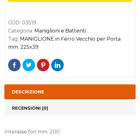
Vecchio
per
Porta
COD:
03519
mm.
Categoria:
Maniglioni e Battenti
225x39
Tag:
MANIGLIONE in Ferro Vecchio per Porta
quantità
mm. 225x39
DESCRIZIONE
RECENSIONI (0)
Interasse fori mm. 200