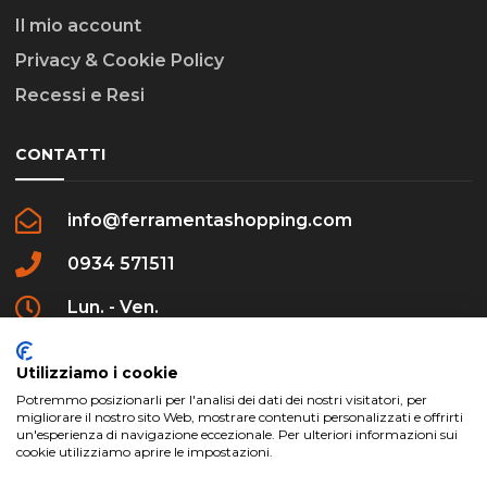
Il mio account
Privacy & Cookie Policy
Recessi e Resi
CONTATTI
info@ferramentashopping.com
0934 571511
Lun. - Ven.
09:00 - 12:30 / 16:00 - 20:00
Utilizziamo i cookie
Potremmo posizionarli per l'analisi dei dati dei nostri visitatori, per
migliorare il nostro sito Web, mostrare contenuti personalizzati e offrirti
un'esperienza di navigazione eccezionale. Per ulteriori informazioni sui
cookie utilizziamo aprire le impostazioni.