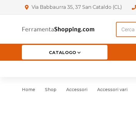
Via Babbaurra 35, 37 San Cataldo (CL)
Product
search
CATALOGO
HOME
CHI SIAMO
SHOP
OF
Accessori per Porta
Cer
Home
Shop
Accessori
Accessori vari
Accessori vari
Cer
Antinfortunistica
Cartelli e Segnaletica