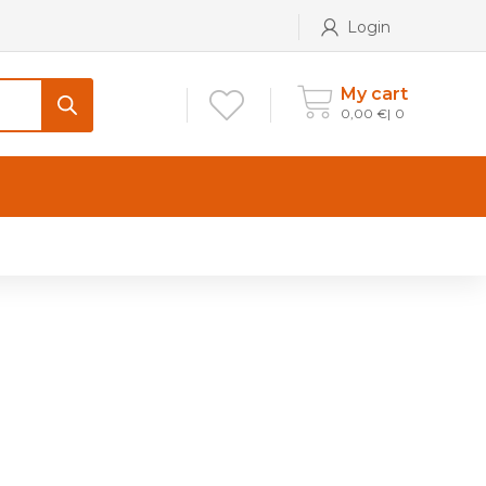
Login
My cart
0,00
€
0
CONTATTI
Maniglia per Mobile stile
Antico e Classico
Maniglie per Mobile stile
Moderno
Maniglie per Porta stile
Moderno
Maniglie porte stile Antico